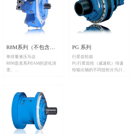
R8M系列（不包含
PG 系列
单排量液压马达
行星齿轮箱
IAM）
R8M是老系列IAM的进化演
PG行星齿轮（减速机）传递
变。
给输出轴的不同扭矩分为21个
未改变任何尺寸和安装参数，
基本组，输出轴的扭矩从0.05
保证和旧系列完全互换，R8M
kNm到1.280 kNm不等。事实
是二十多个年头持续发展和提
上，产品模块化结构允许将锥
高的结果，不断发展为多种可
齿轮、蜗轮、液压制动器和各
选和配置。
种输入轴连接到行星机构，并
排量可选范围：80cc-
为液压或电动马达提供广泛的
5400cc（R8D系列排量可达
连接法兰选择。行星齿轮机构
13000cc）。它提供了高容积
的模块化结构技术提供的另一
效率，理想的马达应用需要高
个优势是可以安装一系列不同