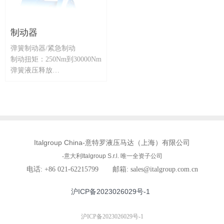
扭矩在低转速和极好的可控
尺寸的级，以获得大范围的减
性。
速比。该产品系列在单级装置
上提供从3:1到7:1的比率，在
制动器
5级装置上提供高达10.000:1
特点：
和更高的比率。输出轴和法兰
弹簧制动器/紧急制动
-固定排量
的广泛选择简化了工业机械或
制动扭矩：250Nm到30000Nm
-排量范围：80cc-5400cc
工厂上的减速装置安装操作。
弹簧液压释放
-转速范围：0.5到950转
轴承支撑
-高容积效率
特点：
马达和减速机组合
-与竞争对手互换
-行星减速箱
多盘湿式型
-直面和斜面类型
-扭矩范围：从0.05KNm到
1280KNm
Italgroup China
-意特罗液压马达（上海）有限公司
-液压或电动马达的法兰连接
-意大利
Italgroup S.r.l. 唯一
全资子公司
电话: +86 021-62215799 邮箱: sales@italgroup.com.cn
沪ICP备2023026029号-1
沪ICP备2023026029号-1