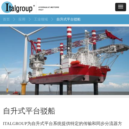
首页
ꄲ
应用
ꄲ
工业领域
ꄲ
自升式平台驳船
自升式平台驳船
ITALGROUP为自升式平台系统提供特定的传输和同步分流器方