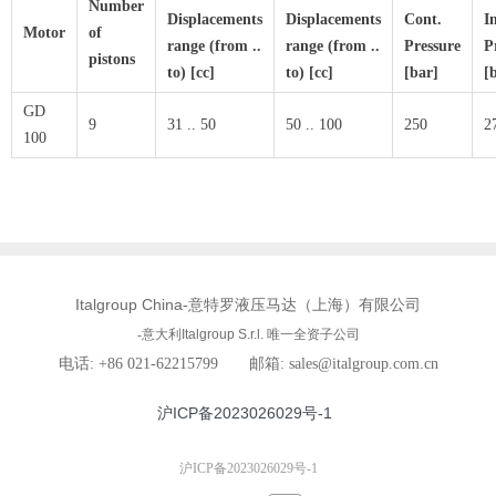
Number
Displacements
Displacements
Cont.
In
Motor
of
range (from ..
range (from ..
Pressure
P
pistons
to) [cc]
to) [cc]
[bar]
[
GD
9
31 .. 50
50 .. 100
250
2
100
Italgroup China
-意特罗液压马达（上海）有限公司
-意大利
Italgroup S.r.l. 唯一
全资子公司
电话: +86 021-62215799 邮箱: sales@italgroup.com.cn
沪ICP备2023026029号-1
沪ICP备2023026029号-1