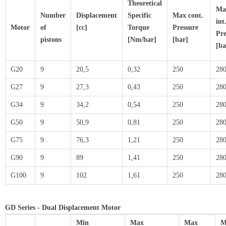
Theoretical
Ma
Number
Displacement
Specific
Max cont.
int
Motor
of
[cc]
Torque
Pressure
Pre
pistons
[Nm/bar]
[bar]
[ba
G20
9
20,5
0,32
250
28
G27
9
27,3
0,43
250
28
G34
9
34,2
0,54
250
28
G50
9
50,9
0,81
250
28
G75
9
76,3
1,21
250
28
G90
9
89
1,41
250
28
G100
9
102
1,61
250
28
GD Series - Dual Displacement Motor
Min
Max
Max
M