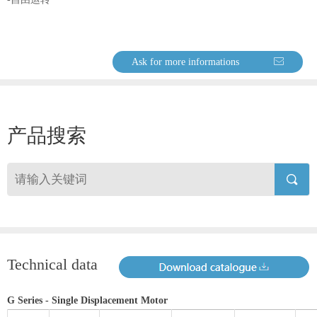
Ask for more informations
ꂘ
产品搜索
끠
Technical data
G Series - Single Displacement Motor