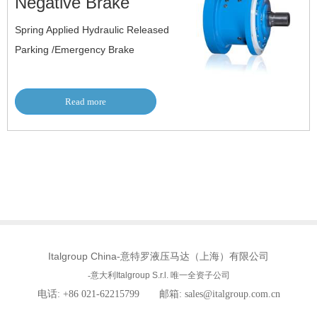
Negative Brake
Spring Applied Hydraulic Released
Parking /Emergency Brake
Read more
Italgroup China
-意特罗液压马达（上海）有限公司
-意大利
Italgroup S.r.l. 唯一
全资子公司
电话: +86 021-62215799 邮箱: sales@italgroup.com.cn