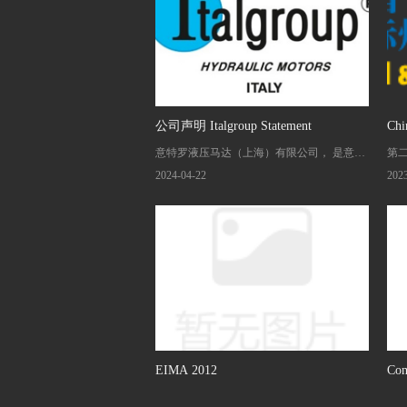
公司声明 Italgroup Statement
Chi
意特罗液压马达（上海）有限公司， 是意大
第
利 Italgroup S.R.L在中国的唯一全资子公司。
展览
2024-04-22
202
近期市面上不少冒出我司工作人员或者我司
中
品牌从事商业交易，本公司对非本公司从事
压马
的任何商业活动不承担任何法律责任，望广
我们
大客户注意区分和辨别。
如有任何问题请致电我们官方公司的唯一
联系电话： 021-6221 5799 或者邮箱：
sales@italgroup.com.cn
EIMA 2012
Com