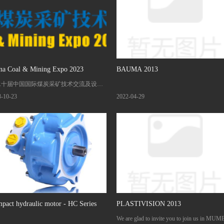
na Coal & Mining Expo 2023
BAUMA 2013
二十届中国国际煤炭采矿技术交流及设备
会将于2023年10月25日-10月28日在北京
3-10-23
2022-04-29
国国际展览中心（新馆）举办，意特罗液
达（上海）有限公司Italgroup邀请您莅临
展位W1286(W1国际馆）。
pact hydraulic motor - HC Series
PLASTIVISION 2013
We are glad to invite you to join us in MUM